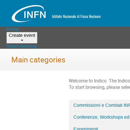
Home
Create event
Room booking
Main categories
Welcome to Indico. The Indic
To start browsing, please sele
Commissioni e Comitati I
Categories
Conferenze, Workshops ed
in
Home
Esperimenti