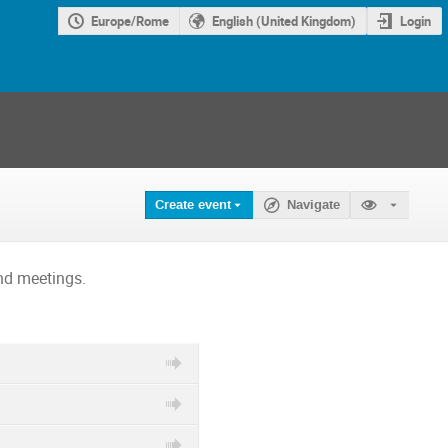
Europe/Rome
English (United Kingdom)
Login
Create event
Navigate
nd meetings.